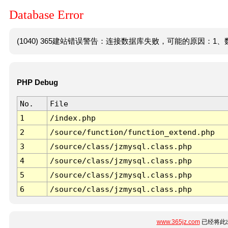
Database Error
(1040) 365建站错误警告：连接数据库失败，可能的原因：1、数
PHP Debug
No.
File
1
/index.php
2
/source/function/function_extend.php
3
/source/class/jzmysql.class.php
4
/source/class/jzmysql.class.php
5
/source/class/jzmysql.class.php
6
/source/class/jzmysql.class.php
www.365jz.com
已经将此