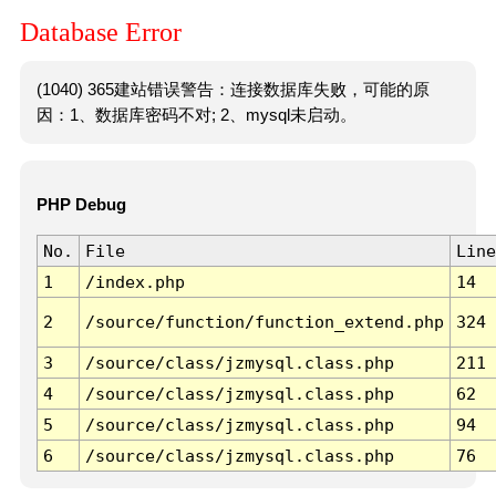
Database Error
(1040) 365建站错误警告：连接数据库失败，可能的原
因：1、数据库密码不对; 2、mysql未启动。
PHP Debug
No.
File
Line
1
/index.php
14
2
/source/function/function_extend.php
324
3
/source/class/jzmysql.class.php
211
4
/source/class/jzmysql.class.php
62
5
/source/class/jzmysql.class.php
94
6
/source/class/jzmysql.class.php
76