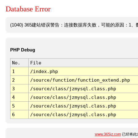
Database Error
(1040) 365建站错误警告：连接数据库失败，可能的原因：1、数
PHP Debug
No.
File
1
/index.php
2
/source/function/function_extend.php
3
/source/class/jzmysql.class.php
4
/source/class/jzmysql.class.php
5
/source/class/jzmysql.class.php
6
/source/class/jzmysql.class.php
www.365jz.com
已经将此