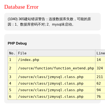
Database Error
(1040) 365建站错误警告：连接数据库失败，可能的原
因：1、数据库密码不对; 2、mysql未启动。
PHP Debug
No.
File
Line
1
/index.php
14
2
/source/function/function_extend.php
324
3
/source/class/jzmysql.class.php
211
4
/source/class/jzmysql.class.php
62
5
/source/class/jzmysql.class.php
94
6
/source/class/jzmysql.class.php
76