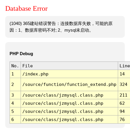
Database Error
(1040) 365建站错误警告：连接数据库失败，可能的原
因：1、数据库密码不对; 2、mysql未启动。
PHP Debug
No.
File
Line
1
/index.php
14
2
/source/function/function_extend.php
324
3
/source/class/jzmysql.class.php
211
4
/source/class/jzmysql.class.php
62
5
/source/class/jzmysql.class.php
94
6
/source/class/jzmysql.class.php
76