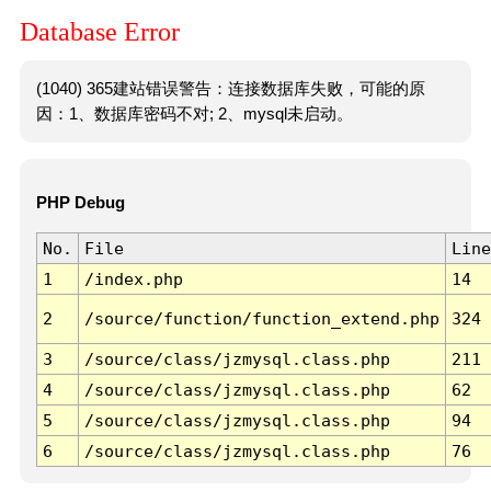
Database Error
(1040) 365建站错误警告：连接数据库失败，可能的原
因：1、数据库密码不对; 2、mysql未启动。
PHP Debug
No.
File
Line
1
/index.php
14
2
/source/function/function_extend.php
324
3
/source/class/jzmysql.class.php
211
4
/source/class/jzmysql.class.php
62
5
/source/class/jzmysql.class.php
94
6
/source/class/jzmysql.class.php
76