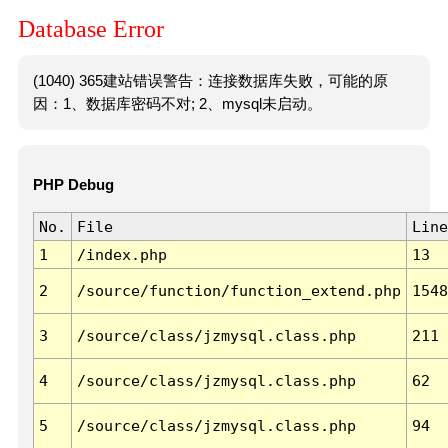
Database Error
(1040) 365建站错误警告：连接数据库失败，可能的原
因：1、数据库密码不对; 2、mysql未启动。
PHP Debug
No.
File
Line
1
/index.php
13
2
/source/function/function_extend.php
1548
3
/source/class/jzmysql.class.php
211
4
/source/class/jzmysql.class.php
62
5
/source/class/jzmysql.class.php
94