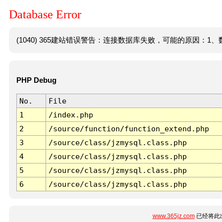
Database Error
(1040) 365建站错误警告：连接数据库失败，可能的原因：1、数
PHP Debug
No.
File
1
/index.php
2
/source/function/function_extend.php
3
/source/class/jzmysql.class.php
4
/source/class/jzmysql.class.php
5
/source/class/jzmysql.class.php
6
/source/class/jzmysql.class.php
www.365jz.com
已经将此