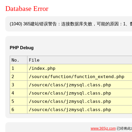
Database Error
(1040) 365建站错误警告：连接数据库失败，可能的原因：1、数
PHP Debug
No.
File
1
/index.php
2
/source/function/function_extend.php
3
/source/class/jzmysql.class.php
4
/source/class/jzmysql.class.php
5
/source/class/jzmysql.class.php
6
/source/class/jzmysql.class.php
www.365jz.com
已经将此