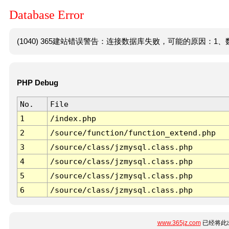
Database Error
(1040) 365建站错误警告：连接数据库失败，可能的原因：1、数
PHP Debug
No.
File
1
/index.php
2
/source/function/function_extend.php
3
/source/class/jzmysql.class.php
4
/source/class/jzmysql.class.php
5
/source/class/jzmysql.class.php
6
/source/class/jzmysql.class.php
www.365jz.com
已经将此