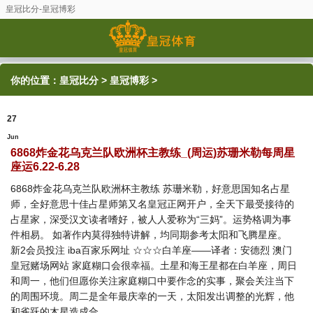
皇冠比分-皇冠博彩
你的位置：
皇冠比分
>
皇冠博彩
>
27
Jun
6868炸金花乌克兰队欧洲杯主教练_(周运)苏珊米勒每周星
座运6.22-6.28
6868炸金花乌克兰队欧洲杯主教练 苏珊米勒，好意思国知名占星
师，全好意思十佳占星师第又名皇冠正网开户，全天下最受接待的
占星家，深受汉文读者嗜好，被人人爱称为“三妈”。运势格调为事
件相易。 如著作内莫得独特讲解，均同期参考太阳和飞腾星座。
新2会员投注 iba百家乐网址 ☆☆☆白羊座——译者：安德烈 澳门
皇冠赌场网站 家庭糊口会很幸福。土星和海王星都在白羊座，周日
和周一，他们但愿你关注家庭糊口中要作念的实事，聚会关注当下
的周围环境。周二是全年最庆幸的一天，太阳发出调整的光辉，他
和雀跃的木星造成合