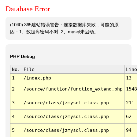
Database Error
(1040) 365建站错误警告：连接数据库失败，可能的原
因：1、数据库密码不对; 2、mysql未启动。
PHP Debug
No.
File
Line
1
/index.php
13
2
/source/function/function_extend.php
1548
3
/source/class/jzmysql.class.php
211
4
/source/class/jzmysql.class.php
62
5
/source/class/jzmysql.class.php
94