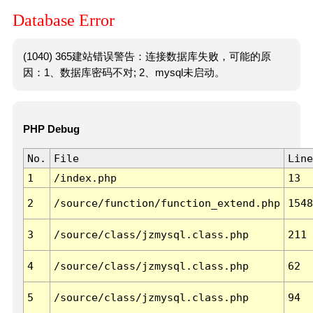
Database Error
(1040) 365建站错误警告：连接数据库失败，可能的原
因：1、数据库密码不对; 2、mysql未启动。
PHP Debug
No.
File
Line
1
/index.php
13
2
/source/function/function_extend.php
1548
3
/source/class/jzmysql.class.php
211
4
/source/class/jzmysql.class.php
62
5
/source/class/jzmysql.class.php
94